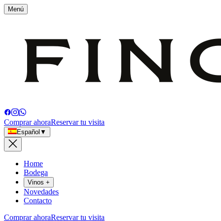
Menú
Comprar ahora
Reservar tu visita
Español
▼
Home
Bodega
Vinos
+
Novedades
Contacto
Comprar ahora
Reservar tu visita